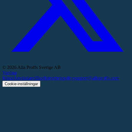
©
2026
Alla Proffs Sverige AB
Vanliga
frågor
Användarvillkor
Integritetspolicy
support@allaproffs.com
Cookie-inställningar