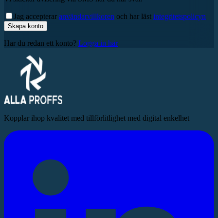
Jag accepterar
användarvillkoren
och har läst
integritetspolicyn
Skapa konto
Har du redan ett konto?
Logga in här
Kopplar ihop kvalitet med tillförlitlighet med digital enkelhet