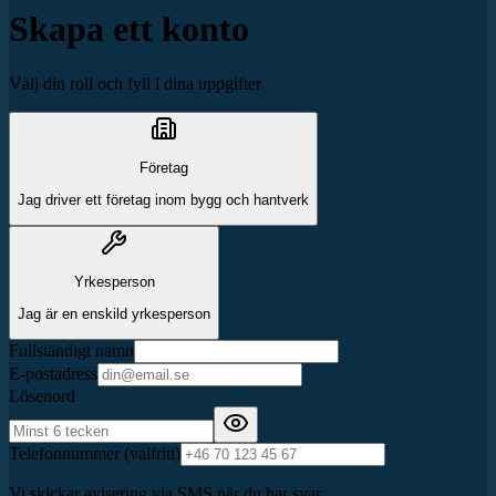
Skapa ett konto
Välj din roll och fyll i dina uppgifter
Företag
Jag driver ett företag inom bygg och hantverk
Yrkesperson
Jag är en enskild yrkesperson
Fullständigt namn
E-postadress
Lösenord
Telefonnummer
(valfritt)
Vi skickar avisering via SMS när du har svar.