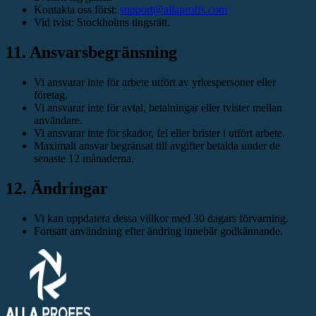
Kontakta oss först:
support@allaproffs.com
Vid tvist: Stockholms tingsrätt.
11. Ansvarsbegränsning
Vi ansvarar inte för arbete utfört av yrkespersoner eller
företag.
Vi ansvarar inte för avtal, betalningar eller tvister mellan
användare.
Vi ansvarar inte för skador, fel eller brister i utfört arbete.
Maximalt ansvar begränsat till avgifter betalda under de
senaste 12 månaderna.
12. Ändringar
Vi kan uppdatera dessa villkor med 30 dagars förvarning.
Fortsatt användning efter ändring innebär godkännande.