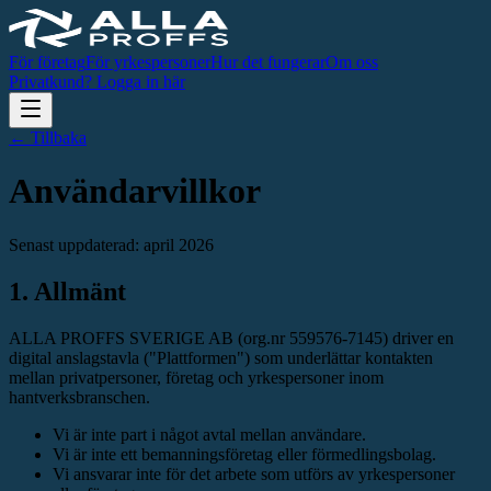
För företag
För yrkespersoner
Hur det fungerar
Om oss
Privatkund? Logga in här
← Tillbaka
Användarvillkor
Senast uppdaterad: april 2026
1. Allmänt
ALLA PROFFS SVERIGE AB (org.nr 559576-7145) driver en
digital anslagstavla ("Plattformen") som underlättar kontakten
mellan privatpersoner, företag och yrkespersoner inom
hantverksbranschen.
Vi är inte part i något avtal mellan användare.
Vi är inte ett bemanningsföretag eller förmedlingsbolag.
Vi ansvarar inte för det arbete som utförs av yrkespersoner