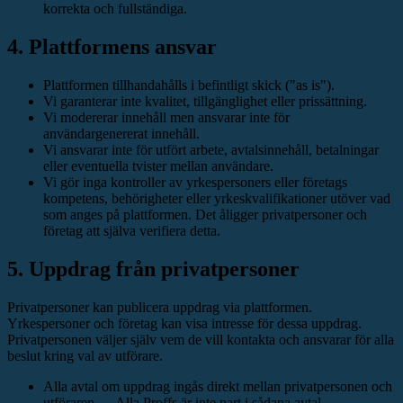
korrekta och fullständiga.
4. Plattformens ansvar
Plattformen tillhandahålls i befintligt skick ("as is").
Vi garanterar inte kvalitet, tillgänglighet eller prissättning.
Vi modererar innehåll men ansvarar inte för
användargenererat innehåll.
Vi ansvarar inte för utfört arbete, avtalsinnehåll, betalningar
eller eventuella tvister mellan användare.
Vi gör inga kontroller av yrkespersoners eller företags
kompetens, behörigheter eller yrkeskvalifikationer utöver vad
som anges på plattformen. Det åligger privatpersoner och
företag att själva verifiera detta.
5. Uppdrag från privatpersoner
Privatpersoner kan publicera uppdrag via plattformen.
Yrkespersoner och företag kan visa intresse för dessa uppdrag.
Privatpersonen väljer själv vem de vill kontakta och ansvarar för alla
beslut kring val av utförare.
Alla avtal om uppdrag ingås direkt mellan privatpersonen och
utföraren — Alla Proffs är inte part i sådana avtal.